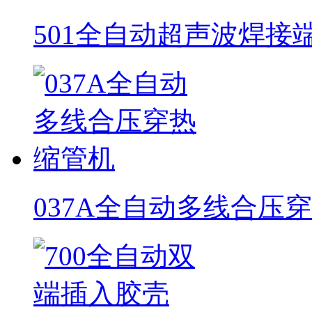
501全自动超声波焊接
037A全自动多线合压