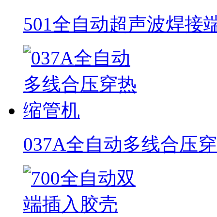
501全自动超声波焊接
037A全自动多线合压