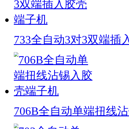
733全自动3对3双端
706B全自动单端扭线