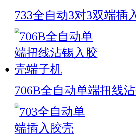
733全自动3对3双端
706B全自动单端扭线