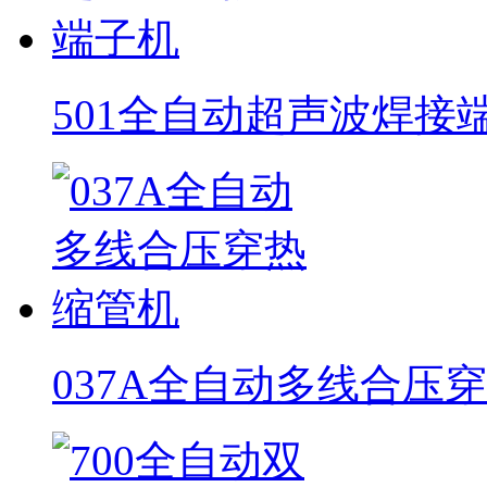
501全自动超声波焊接
037A全自动多线合压