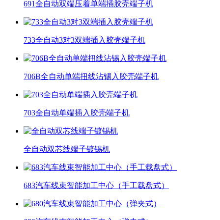
691全自动双端压着单端插胶壳端子机
733全自动3对3双端插入胶壳端子机
706B全自动单端扭线沾锡入胶壳端子机
703全自动单端插入胶壳端子机
全自动双芯线端子镀锡机
683汽车线束智能加工中心（手工载盘式）