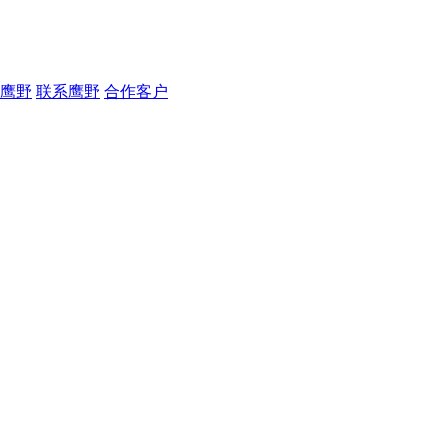
鹰野
联系鹰野
合作客户