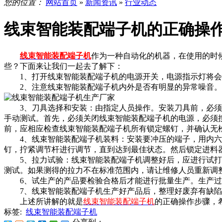
您的位置：
网站首页
»
新闻资讯
»
行业动态
线束智能装配端子机的正确操
线束智能装配端子机
作为一种自动化的机器，在使用的时
些？下面来让我们一起去了解下：
1、打开线束智能装配端子机的电源开关，电源指示灯将会
2、注意线束智能装配端子机内外是否有明显的异常噪音。
3、刀具选择和安装：由指定人员操作。安装刀具前，必须进
手动测试。首先，必须关闭线束智能装配端子机的电源，必须
前，应相应检查线束智能装配端子机所有锁定螺钉，并确认无
4、线束智能装配端子机装料：安装要冲压的端子，用内六
钉，拧紧调节杆进行调节，直到达到最佳状态。然后锁定进料
5、拉力试验：线束智能装配端子机调整好后，应进行试打废
测试。如果测得的拉力不在标准范围内，请让维修人员重新调
6、试生产的产品要检验合格后才能进行批量生产。生产过程
7、线束智能装配端子机生产好产品后，整理好废弃有缺陷
上述所讲解的就是
线束智能装配端子机
的正确操作步骤，
标签:
线束智能装配端子机