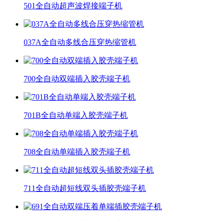
501全自动超声波焊接端子机
037A全自动多线合压穿热缩管机
700全自动双端插入胶壳端子机
701B全自动单端入胶壳端子机
708全自动单端插入胶壳端子机
711全自动超短线双头插胶壳端子机